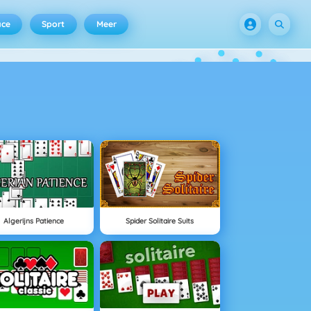
ace
Sport
Meer
Algerijns Patience
Spider Solitaire Suits