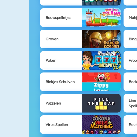
Bouwspelletjes
Mahj
Graven
Bing
Poker
Woo
Blokjes Schuiven
Bac
Line
Puzzelen
Spel
Virus Spellen
Roul