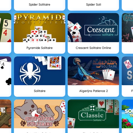
Spider Solitaire
Spider Soli
Pyramide Solitaire
Crescent Solitaire Online
Solitaire
Algerijns Patience 2
F