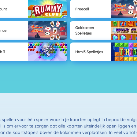
punt
Freecell
Gokkasten
ence
Spelletjes
h 3
Html5 Spelletjes
jn spellen voor één speler waarin je kaarten oplegt in bepaalde v
is om ervoor te zorgen dat alle kaarten uiteindelijk open liggen en 
ar de kaartstapels boven de kolommen verplaatsen. In veel variatie