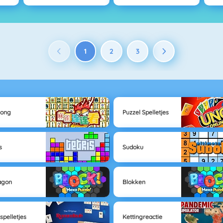
1
2
3
jong
Puzzel Spelletjes
s
Sudoku
agon
Blokken
spelletjes
Kettingreactie