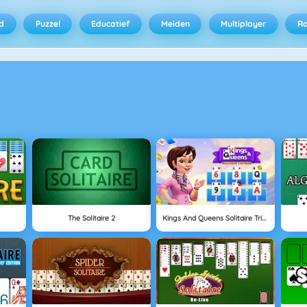
d
Puzzel
Educatief
Meiden
Multiplayer
R
The Solitaire 2
Kings And Queens Solitaire Tripeaks