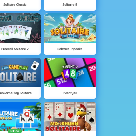
Solitaire Classic
Solitaire 5
Freecell Solitaire 2
Solitaire Tripeaks
unGamePlay Solitaire
Twenty48
NIEUW