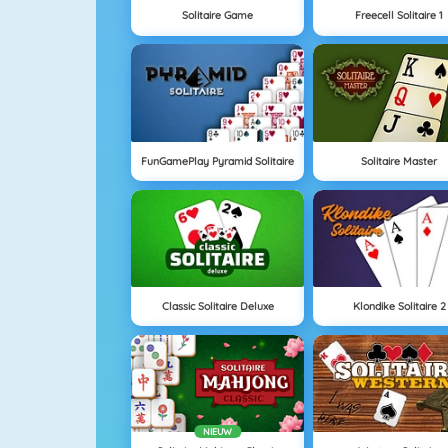
Solitaire Game
Freecell Solitaire 1
FunGamePlay Pyramid Solitaire
Solitaire Master
Classic Solitaire Deluxe
Klondike Solitaire 2
NIEUW