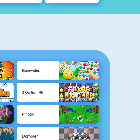
Bejeweled
3 Op Een Rij
Pinball
Dammen