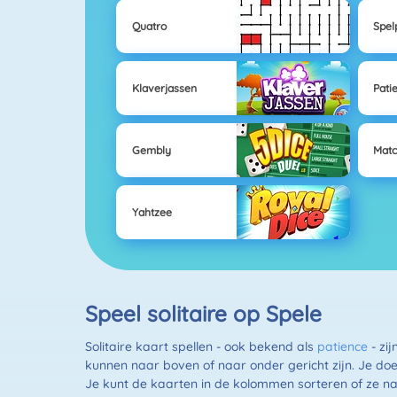
Quatro
Spel
Klaverjassen
Pati
Gembly
Matc
Yahtzee
Speel solitaire op Spele
Solitaire kaart spellen - ook bekend als
patience
- zi
kunnen naar boven of naar onder gericht zijn. Je doel 
Je kunt de kaarten in de kolommen sorteren of ze na