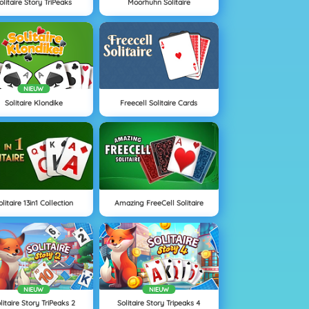
olitaire Story TriPeaks
Moorhuhn Solitaire
NIEUW
Solitaire Klondike
Freecell Solitaire Cards
olitaire 13in1 Collection
Amazing FreeCell Solitaire
NIEUW
NIEUW
litaire Story TriPeaks 2
Solitaire Story Tripeaks 4