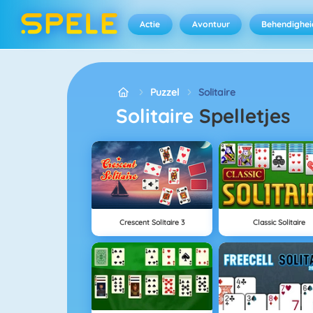
Actie
Avontuur
Behendighei
Puzzel
Solitaire
Solitaire
Spelletjes
Crescent Solitaire 3
Classic Solitaire