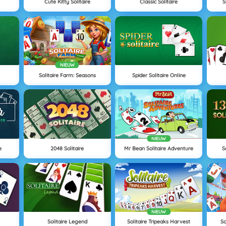
Cute Kitty Solitaire
Classic Solitaire
S
NIEUW
Solitaire Farm: Seasons
Spider Solitaire Online
NIEUW
e
2048 Solitaire
Mr Bean Solitaire Adventure
S
NIEUW
Solitaire Legend
Solitaire Tripeaks Harvest
So