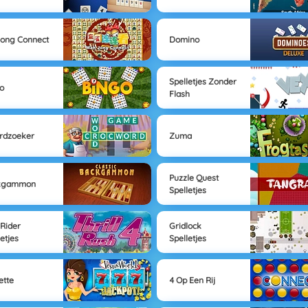
ong Connect
Domino
Spelletjes Zonder
o
Flash
rdzoeker
Zuma
Puzzle Quest
kgammon
Spelletjes
 Rider
Gridlock
letjes
Spelletjes
ette
4 Op Een Rij