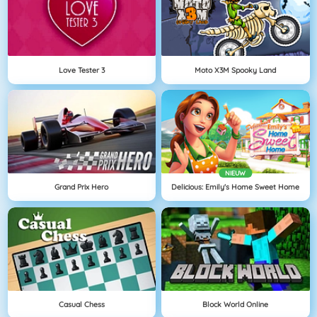
Love Tester 3
Moto X3M Spooky Land
NIEUW
Grand Prix Hero
Delicious: Emily's Home Sweet Home
Casual Chess
Block World Online