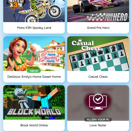
Moto X3M Spooky Land
Grand Prix Hero
NIEUW
Delicious: Emily's Home Sweet Home
Casual Chess
ALLEEN VOOR PC
Block World Online
Love Tester