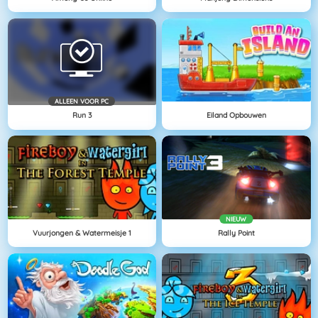
ALLEEN VOOR PC
Run 3
Eiland Opbouwen
NIEUW
Vuurjongen & Watermeisje 1
Rally Point