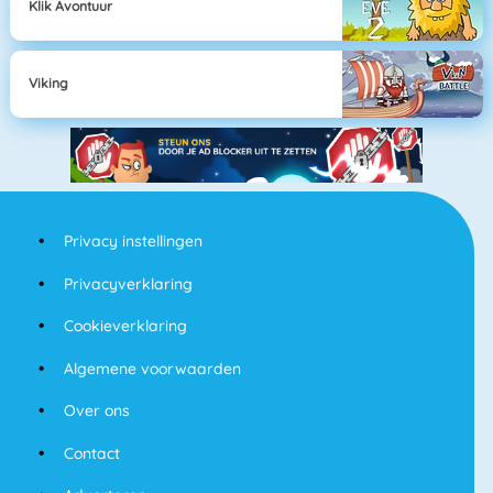
Klik Avontuur
Viking
Privacy instellingen
Privacyverklaring
Cookieverklaring
Algemene voorwaarden
Over ons
Contact