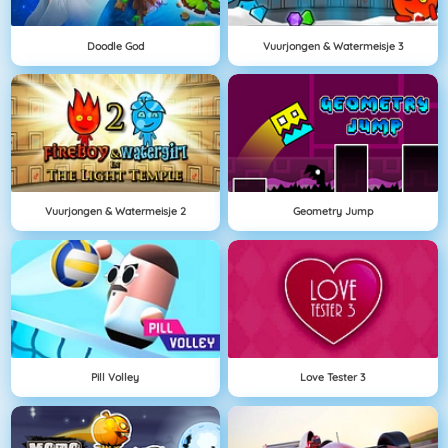
Doodle God
Vuurjongen & Watermeisje 3
Vuurjongen & Watermeisje 2
Geometry Jump
Pill Volley
Love Tester 3