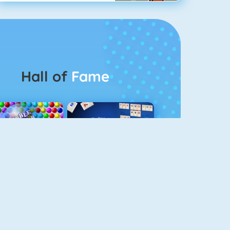
Hall of
Fame
Bubbel Game 3
Rummikub 1