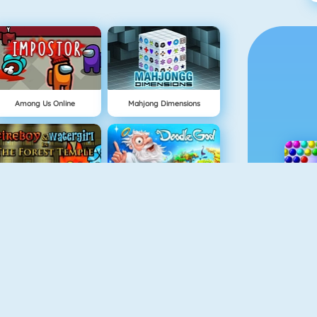
Among Us Online
Mahjong Dimensions
uurjongen & Watermeisje 1
Doodle God
Geometry Jump
Pill Volley