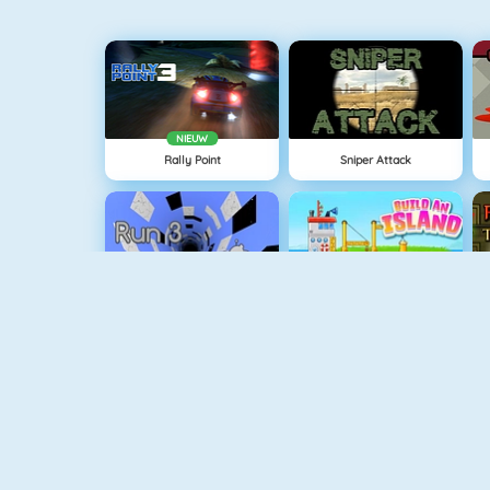
NIEUW
Rally Point
Sniper Attack
Run 3
Eiland Opbouwen
V
Vuurjongen & Watermeisje 3
Vuurjongen & Watermeisje 2