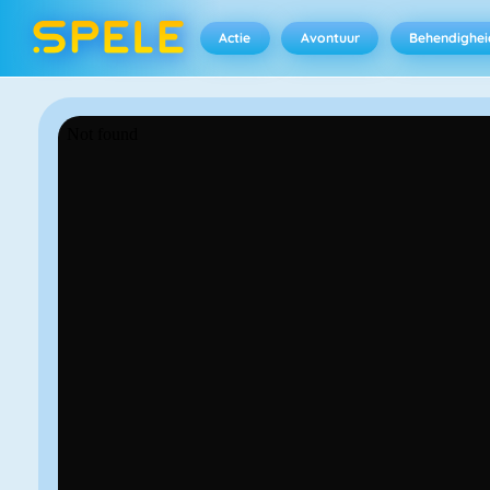
Actie
Avontuur
Behendighei