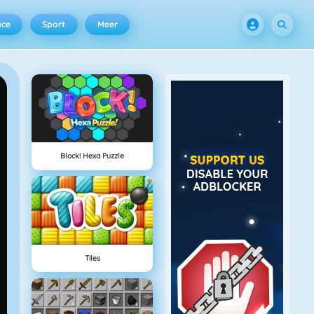
ace
Sport
Meer
Block! Hexa Puzzle
Tiles