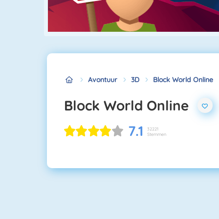
Avontuur
3D
Block World Online
Block World Online
7.1
32221
Stemmen