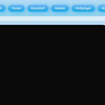
d
Puzzel
Educatief
Meiden
Multiplayer
R