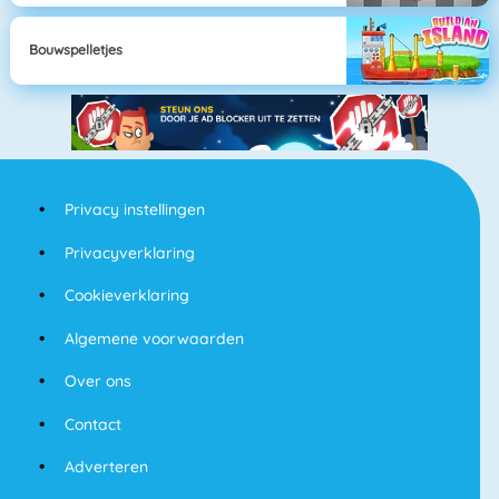
Bouwspelletjes
Privacy instellingen
Privacyverklaring
Cookieverklaring
Algemene voorwaarden
Over ons
Contact
Adverteren