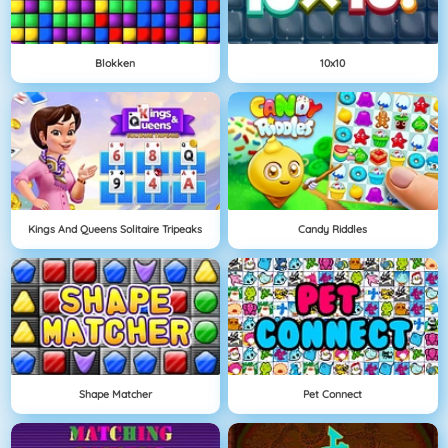
Blokken
10x10
Kings And Queens Solitaire Tripeaks
Candy Riddles
Shape Matcher
Pet Connect