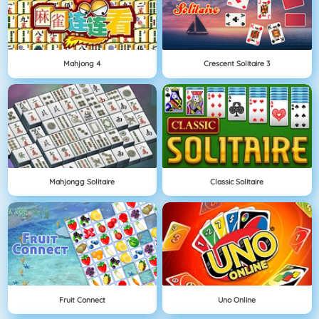
Mahjong 4
Crescent Solitaire 3
Mahjongg Solitaire
Classic Solitaire
Fruit Connect
Uno Online