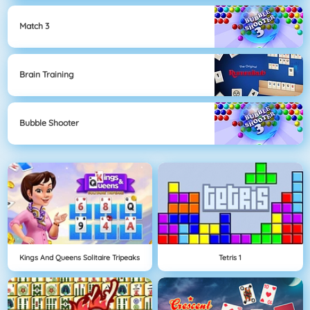
Match 3
Brain Training
Bubble Shooter
Kings And Queens Solitaire Tripeaks
Tetris 1