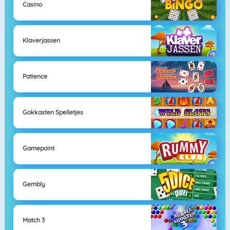
Casino
Klaverjassen
Patience
Gokkasten Spelletjes
Gamepoint
Gembly
Match 3