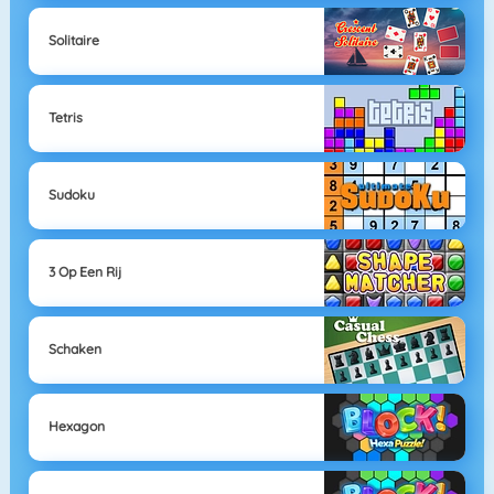
Solitaire
Tetris
Sudoku
3 Op Een Rij
Schaken
Hexagon