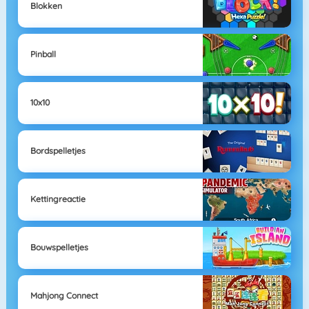
Blokken
Pinball
10x10
Bordspelletjes
Kettingreactie
Bouwspelletjes
Mahjong Connect