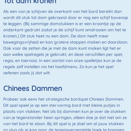
Tot dam kronen
Als een van je schijven de overkant van het bord bereikt dan
wordt dit stuk tot dam gekroond door er nog een schijf bovenop
te leggen. (Bij sommige damstukken is er een kroontje op de
onderkant gedrukt zodat je de schijf kunt omdraaien om het te
kronen.) Dit stuk heet nu een dam. De dam heeft meer
bewegingsvrijheid en kan grotere stappen maken en doorslaan.
Ook voor de zetten die je met de dam kunt maken ligt het er
aan welke spelregels je gebruikt, en deze verschillen per spel,
regio, en toernooi. In een aantal van onze spelletjes kun je de
regels zelf instellen via het hoofdmenu. Zo kun je het spel
oefenen zoals jij dat wilt.
Chinees Dammen
Probeer ook eens het strategische bordspel Chinees Dammen.
Dit spel speel je op een stervormig bord met kleine putjes in
plaats van vlakken. Net als bij dammen kun je over de stukken
van je tegenstander heen springen, alleen doe je dat niet om ze
van het bord te slaan. Bij dit spel is je doel om al jouw stukken
zo vlug als je kan naar de tegenovergestelde hoek te brengen