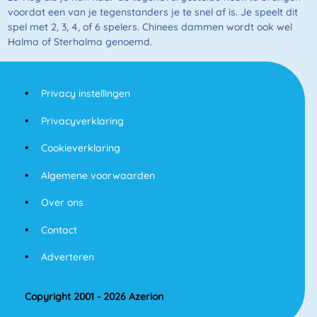
voordat een van je tegenstanders je te snel af is. Je speelt dit
spel met 2, 3, 4, of 6 spelers. Chinees dammen wordt ook wel
Halma of Sterhalma genoemd.
Privacy instellingen
Privacyverklaring
Cookieverklaring
Algemene voorwaarden
Over ons
Contact
Adverteren
Copyright 2001 - 2026 Azerion