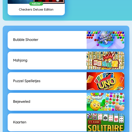
NIEUW
Checkers Deluxe Edition
Bubble Shooter
Mahjong
Puzzel Spelletjes
Bejeweled
Kaarten