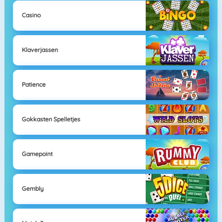
Casino
Klaverjassen
Patience
Gokkasten Spelletjes
Gamepoint
Gembly