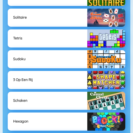
Solitaire
Tetris
Sudoku
3 Op Een Rij
Schaken
Hexagon