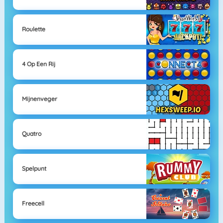
Roulette
4 Op Een Rij
Mijnenveger
Quatro
Spelpunt
Freecell