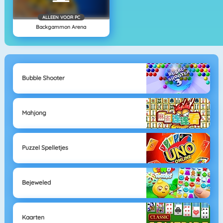
ALLEEN VOOR PC
Backgammon Arena
Bubble Shooter
Mahjong
Puzzel Spelletjes
Bejeweled
Kaarten