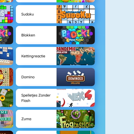
Sudoku
Blokken
Kettingreactie
Domino
Spelletjes Zonder
Flash
Zuma