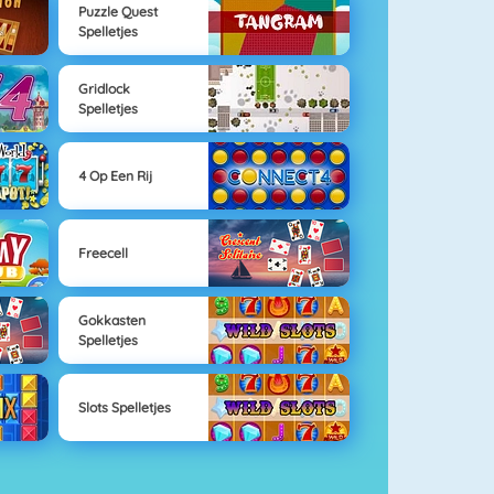
Puzzle Quest
Spelletjes
Gridlock
Spelletjes
4 Op Een Rij
Freecell
Gokkasten
Spelletjes
Slots Spelletjes