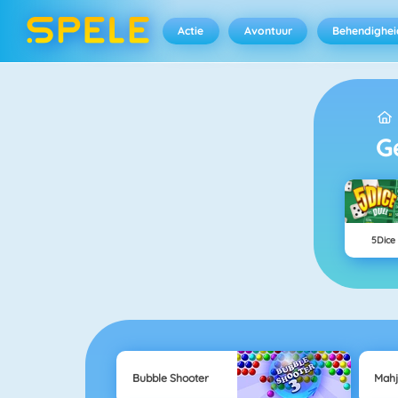
Actie
Avontuur
Behendighei
5Dice
Bubble Shooter
Mah