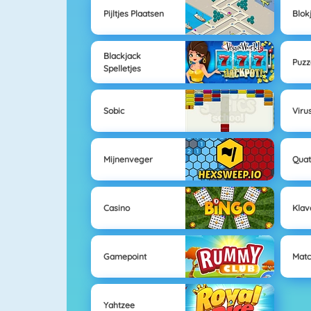
Pijltjes Plaatsen
Blok
Blackjack
Puzz
Spelletjes
Sobic
Viru
Mijnenveger
Quat
Casino
Klav
Gamepoint
Matc
Yahtzee