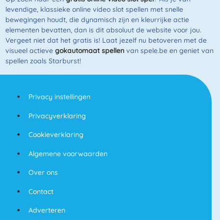
levendige, klassieke online video slot spellen met snelle
bewegingen houdt, die dynamisch zijn en kleurrijke actie
elementen bevatten, dan is dit absoluut de website voor jou.
Vergeet niet dat het gratis is! Laat jezelf nu betoveren met de
visueel actieve
gokautomaat spellen
van spele.be en geniet van
spellen zoals Starburst!
Privacy instellingen
Privacyverklaring
Cookieverklaring
Algemene voorwaarden
Over ons
Contact
Adverteren