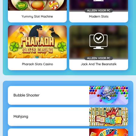
ALLEEN VOOR PC
Yummy Slot Machine
Modern Slots
ALLEEN VOOR PC
Pharaoh Slots Casino
Jack And The Beanstalk
Bubble Shooter
Mahjong