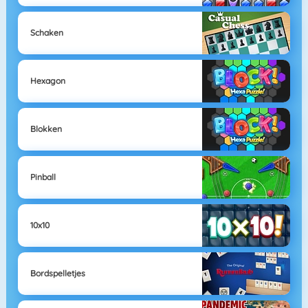
Schaken
Hexagon
Blokken
Pinball
10x10
Bordspelletjes