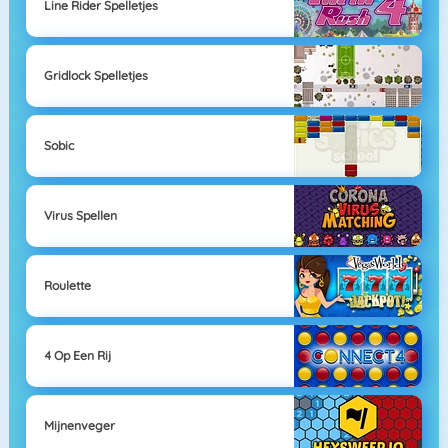
Line Rider Spelletjes
Gridlock Spelletjes
Sobic
Virus Spellen
Roulette
4 Op Een Rij
Mijnenveger