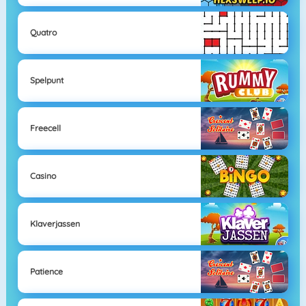
Quatro
Spelpunt
Freecell
Casino
Klaverjassen
Patience