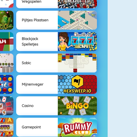
Wegspelen
Pijltjes Plaatsen
Blackjack
Spelletjes
Sobic
Mijnenveger
Casino
Gamepoint