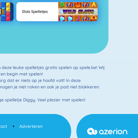
Slots Spelletjes
n deze leuke spelletjes gratis spelen op spele.be! Wij
 en begin met spelen!
rg dat er niets op je hoofd valt! In deze
mogen je niet raken en ook je pad niet blokkeren.
e spelletje Diggy. Veel plezier met spelen!
tact
Adverteren