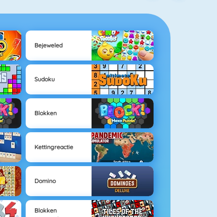
Bejeweled
Sudoku
Blokken
Kettingreactie
Domino
Blokken