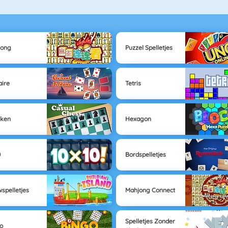
jong
Puzzel Spelletjes
aire
Tetris
aken
Hexagon
0
Bordspelletjes
spelletjes
Mahjong Connect
Spelletjes Zonder
o