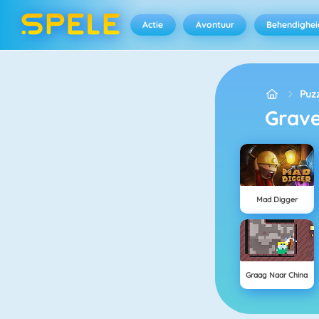
Actie
Avontuur
Behendighei
Puzz
Grav
Mad Digger
Graag Naar China