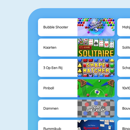
Bubble Shooter
Mah
Kaarten
Solit
3 Op Een Rij
Sch
Pinball
10x1
Dammen
Bouw
Rummikub
Bing