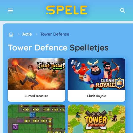
Actie
Tower Defense
Tower Defence
Spelletjes
Cursed Treasure
Clash Royale