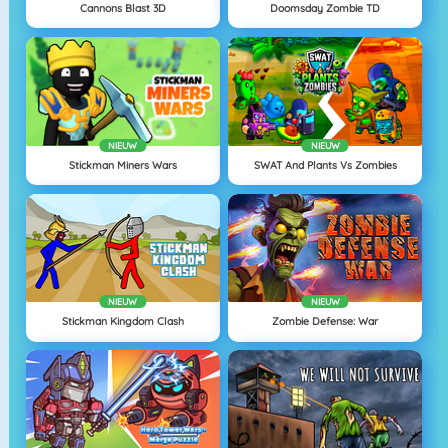
Cannons Blast 3D
Doomsday Zombie TD
NIEUW
NIEUW
Stickman Miners Wars
SWAT And Plants Vs Zombies
NIEUW
NIEUW
Stickman Kingdom Clash
Zombie Defense: War