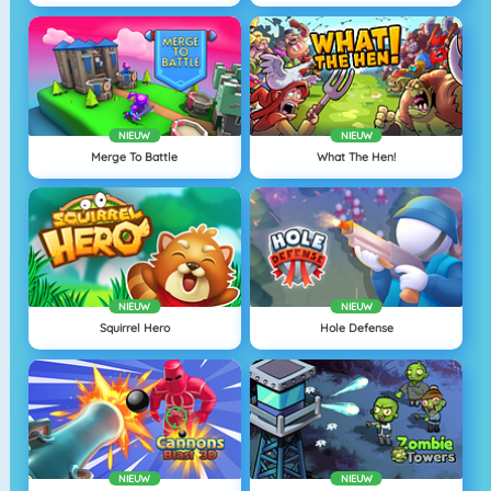
NIEUW
NIEUW
Merge To Battle
What The Hen!
NIEUW
NIEUW
Squirrel Hero
Hole Defense
NIEUW
NIEUW