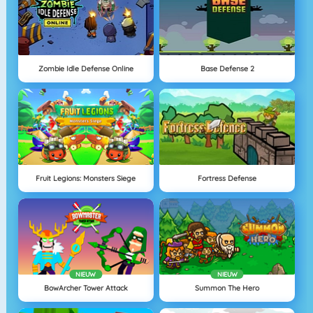
Zombie Idle Defense Online
Base Defense 2
Fruit Legions: Monsters Siege
Fortress Defense
NIEUW
NIEUW
BowArcher Tower Attack
Summon The Hero