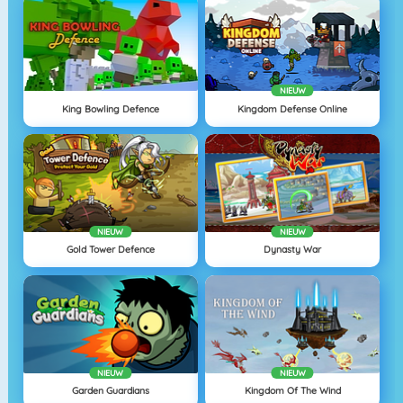
NIEUW
King Bowling Defence
Kingdom Defense Online
NIEUW
NIEUW
Gold Tower Defence
Dynasty War
NIEUW
NIEUW
Garden Guardians
Kingdom Of The Wind