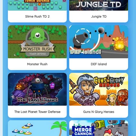
Slime Rush TD 2
Jungle TD
Monster Rush
DEF Island
The Lost Planet Tower Defense
Guns N Glory Heroes