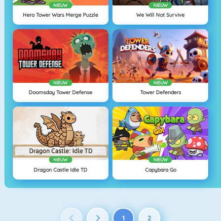
NIEUW
NIEUW
Hero Tower Wars Merge Puzzle
We Will Not Survive
NIEUW
NIEUW
Doomsday Tower Defense
Tower Defenders
NIEUW
NIEUW
Dragon Castle Idle TD
Capybara Go
1
2