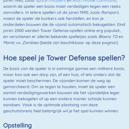
jaren 1980, zoals
Space Invaders
en
Atari Missile Command
,
waarin de speler een basis moet verdedigen tegen een reeks
aanvallers. In latere spellen uit de jaren 1990, zoals
Rampart
,
moest de speler de bunkers ook herstellen, en kon je
onderdelen bouwen die de vijand automatisch bekogelden. Eind
jaren 2000 werden Tower Defense-spellen online erg populair,
en verschenen er allerlei bekende spelletjes zoals
Bloons TD
en
Plants vs. Zombies
(beide zijn beschikbaar op deze pagina!).
Hoe speel je Tower Defense spellen?
De basis van de speler is in sommige games een militaire basis,
maar kan ook een dorp zijn, of een huis, of iets anders dat de
speler moet beschermen. De vijanden komen de weg op
gemarcheerd. Om ze tegen te houden, moet de speler een
aantal verdedigingswerken bouwen die het vijandelijke leger
kunnen bekogelen of op een andere manier schade kunnen
aandoen. Vaak is de optimale plaatsing van deze
geschutstorens heel belangrijk wil je het spel kunnen winnen.
Opstelling