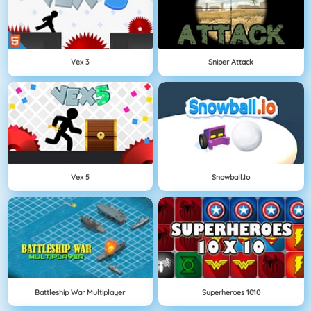
Vex 3
Sniper Attack
Vex 5
Snowball.io
Battleship War Multiplayer
Superheroes 1010