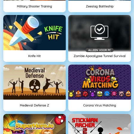
Military Shooter Training
Zeeslag Battleship
ALLEEN VOOR PC
Knife Hit
Zombie Apocalypse Tunnel Survival
Medieval Defense Z
Corona Virus Matching