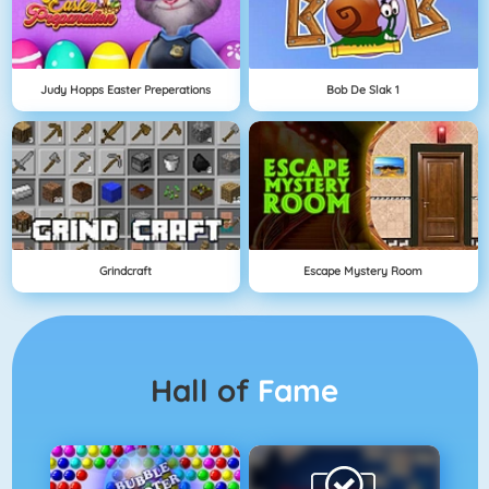
Judy Hopps Easter Preperations
Bob De Slak 1
Grindcraft
Escape Mystery Room
Hall of
Fame