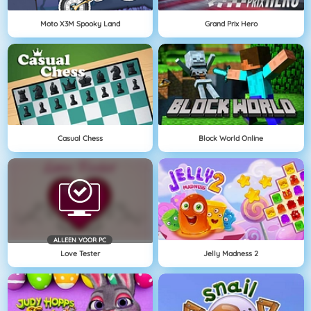
Moto X3M Spooky Land
Grand Prix Hero
Casual Chess
Block World Online
ALLEEN VOOR PC
Love Tester
Jelly Madness 2