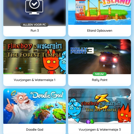
ALLEEN VOOR PC
Run 3
Eiland Opbouwen
NIEUW
Vuurjongen & Watermeisje 1
Rally Point
Doodle God
Vuurjongen & Watermeisje 3