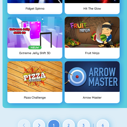
Fidget Spinna
Hit The Glow
NIEUW
Extreme Jelly Shift 3D
Fruit Ninja
Pizza Challenge
Arrow Master
1
2
3
6
|