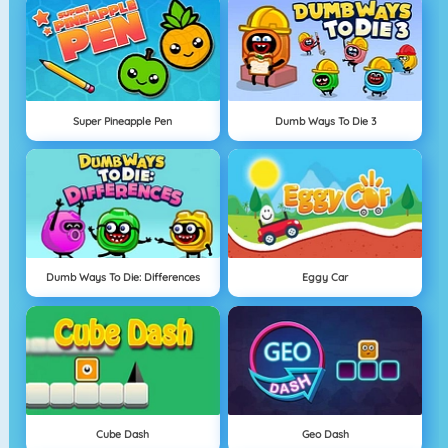
Super Pineapple Pen
Dumb Ways To Die 3
Dumb Ways To Die: Differences
Eggy Car
Cube Dash
Geo Dash