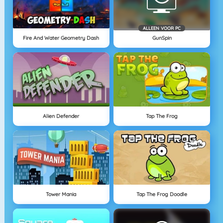
ALLEEN VOOR PC
Fire And Water Geometry Dash
GunSpin
Alien Defender
Tap The Frog
Tower Mania
Tap The Frog Doodle