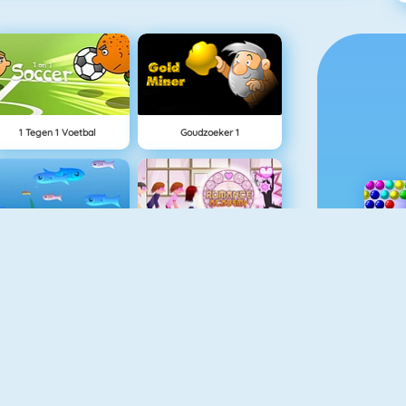
1 Tegen 1 Voetbal
Goudzoeker 1
Fishy 1
Flirten Op School
Sprint Game
Krismas Mahjong