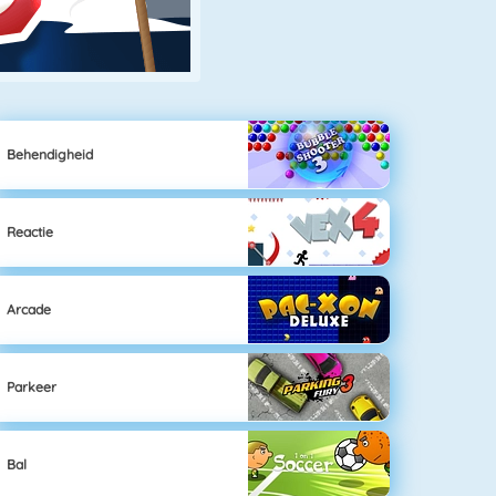
Behendigheid
Reactie
Arcade
Parkeer
Bal