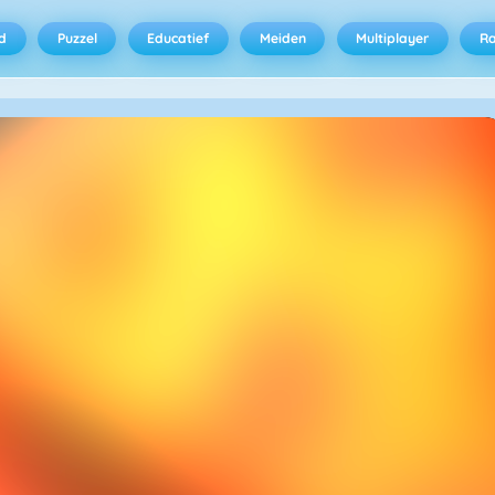
d
Puzzel
Educatief
Meiden
Multiplayer
R