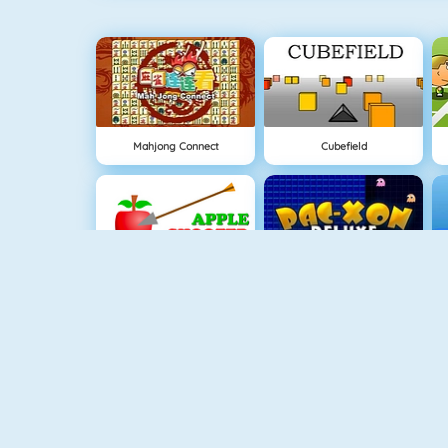
Mahjong Connect
Cubefield
Appel Schieten
Pac Xon Deluxe
Connect 2
Paper.io 2