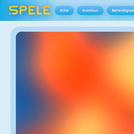
Actie
Avontuur
Behendighei