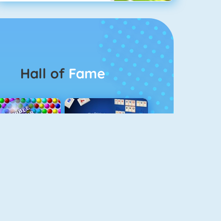
Hall of
Fame
Bubbel Game 3
Rummikub 1