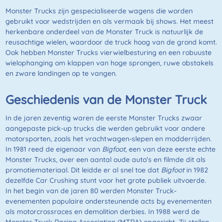
Monster Trucks zijn gespecialiseerde wagens die worden
gebruikt voor wedstrijden en als vermaak bij shows. Het meest
herkenbare onderdeel van de Monster Truck is natuurlijk de
reusachtige wielen, waardoor de truck hoog van de grond komt.
Ook hebben Monster Trucks vierwielbesturing en een robuuste
wielophanging om klappen van hoge sprongen, ruwe obstakels
en zware landingen op te vangen.
Geschiedenis van de Monster Truck
In de jaren zeventig waren de eerste Monster Trucks zwaar
aangepaste pick-up trucks die werden gebruikt voor andere
motorsporten, zoals het vrachtwagen-slepen en modderrijden.
In 1981 reed de eigenaar van
Bigfoot
, een van deze eerste echte
Monster Trucks, over een aantal oude auto's en filmde dit als
promotiemateriaal. Dit leidde er al snel toe dat
Bigfoot
in 1982
dezelfde Car Crushing stunt voor het grote publiek uitvoerde.
In het begin van de jaren 80 werden Monster Truck-
evenementen populaire ondersteunende acts by evenementen
als motorcrossraces en demolition derbies. In 1988 werd de
Monster Truck Racing Association (MTRA) opgericht. Zij stellen