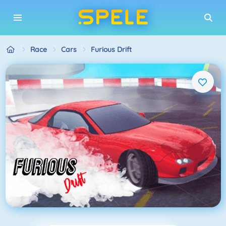
Race
Cars
Furious Drift