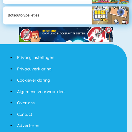
Botsauto Spelletjes
Privacy instellingen
Privacyverklaring
Cookieverklaring
Algemene voorwaarden
Over ons
Contact
Adverteren