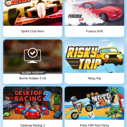
Sprint Club Nitro
Furious Drift
ALLEEN VOOR PC
Burnin Rubber 5 XS
Risky Trip
Desktop Racing 2
Moto X3M Pool Party