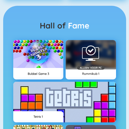
Hall of
Fame
ALLEEN VOOR PC
Bubbel Game 3
Rummikub 1
Tetris 1