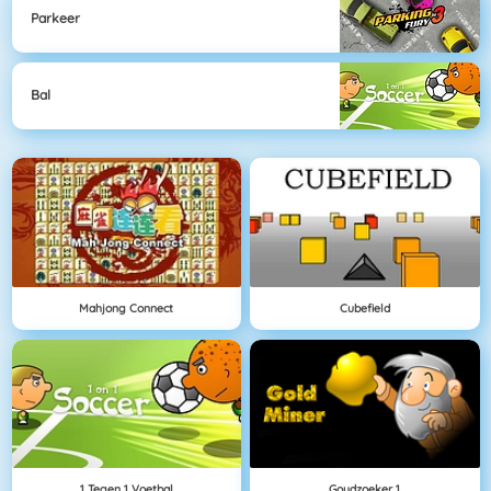
Parkeer
Bal
Mahjong Connect
Cubefield
1 Tegen 1 Voetbal
Goudzoeker 1