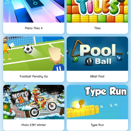
Piano Tiles 4
Tiles
Football Penalty Go
8Ball Pool
Moto X3M Winter
Type Run