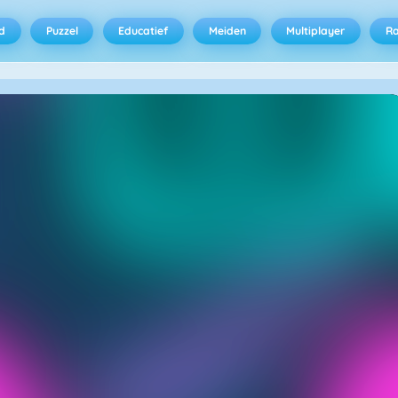
d
Puzzel
Educatief
Meiden
Multiplayer
R