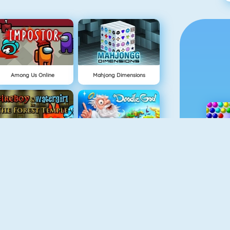
Among Us Online
Mahjong Dimensions
uurjongen & Watermeisje 1
Doodle God
Geometry Jump
Pill Volley