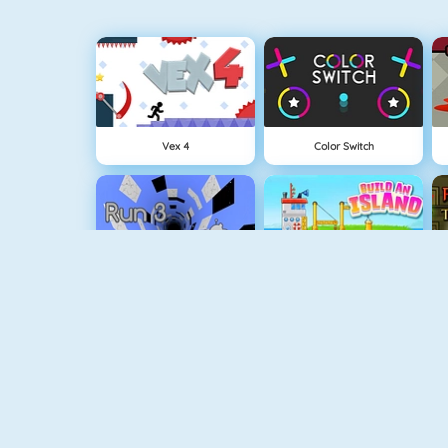
Vex 4
Color Switch
Run 3
Eiland Opbouwen
V
Vuurjongen & Watermeisje 3
Vuurjongen & Watermeisje 2