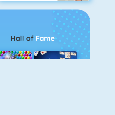
Hall of
Fame
Bubbel Game 3
Rummikub 1