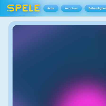
Actie
Avontuur
Behendighei