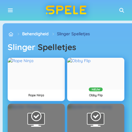
Behendigheid
Slinger Spelletjes
Slinger
Spelletjes
NIEUW
Rope Ninja
Obby Flip