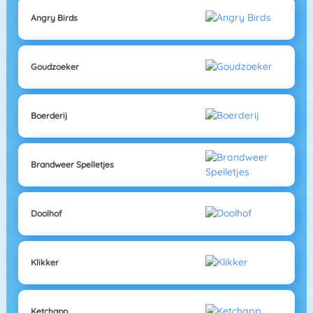
Angry Birds
Goudzoeker
Boerderij
Brandweer Spelletjes
Doolhof
Klikker
Ketchapp