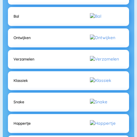
Bal
Ontwijken
Verzamelen
Klassiek
Snake
Happertje