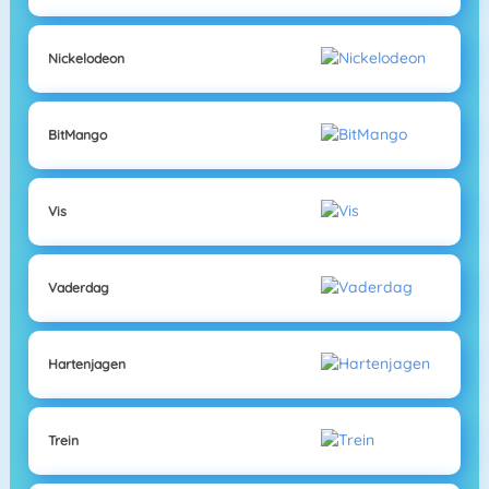
Nickelodeon
BitMango
Vis
Vaderdag
Hartenjagen
Trein