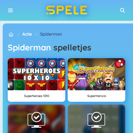
Actie
Spiderman
Spiderman
spelletjes
Superheroes 1010
SuperHero.io