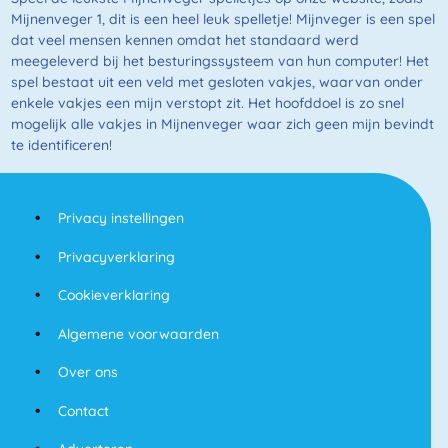
Mijnenveger 1, dit is een heel leuk spelletje! Mijnveger is een spel
dat veel mensen kennen omdat het standaard werd
meegeleverd bij het besturingssysteem van hun computer! Het
spel bestaat uit een veld met gesloten vakjes, waarvan onder
enkele vakjes een mijn verstopt zit. Het hoofddoel is zo snel
mogelijk alle vakjes in Mijnenveger waar zich geen mijn bevindt
te identificeren!
Privacy instellingen
Privacyverklaring
Cookieverklaring
Algemene voorwaarden
Over ons
Contact