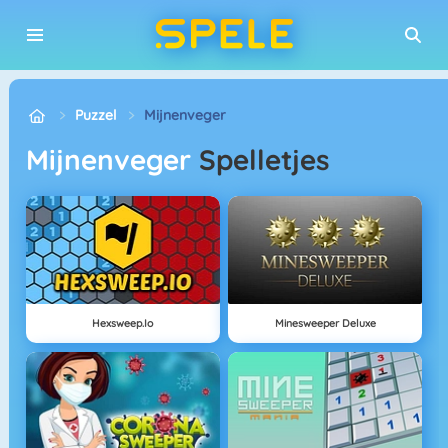
Puzzel
Mijnenveger
Mijnenveger
Spelletjes
Hexsweep.io
Minesweeper Deluxe