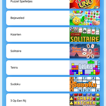
Puzzel Spelletjes
Bejeweled
Kaarten
Solitaire
Tetris
Sudoku
3 Op Een Rij