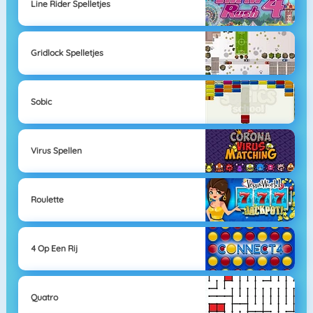
Line Rider Spelletjes
Gridlock Spelletjes
Sobic
Virus Spellen
Roulette
4 Op Een Rij
Quatro