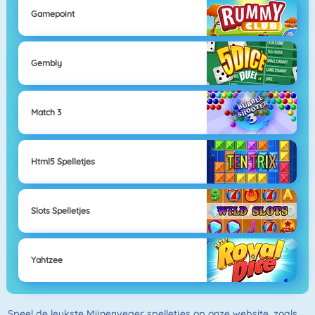
Gamepoint
Gembly
Match 3
Html5 Spelletjes
Slots Spelletjes
Yahtzee
Speel de leukste Mijnenveger spelletjes op onze website, zoals