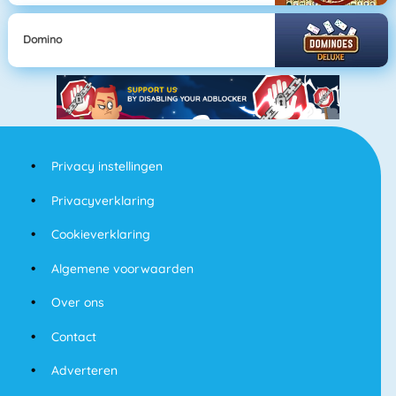
Domino
Privacy instellingen
Privacyverklaring
Cookieverklaring
Algemene voorwaarden
Over ons
Contact
Adverteren