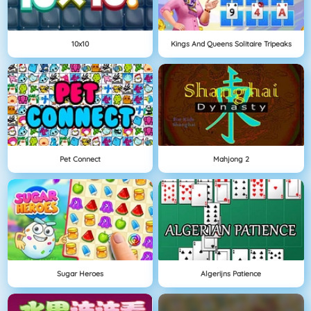
10x10
Kings And Queens Solitaire Tripeaks
Pet Connect
Mahjong 2
Sugar Heroes
Algerijns Patience