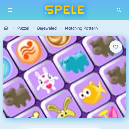
Puzzel
Bejeweled
Matching Pattern