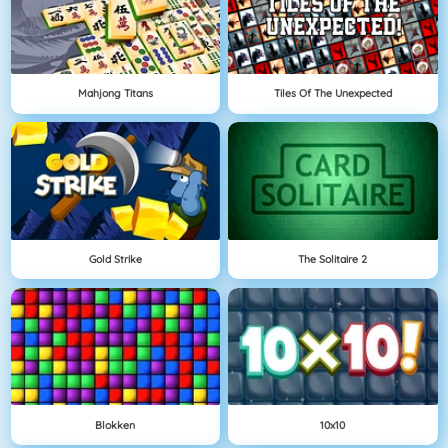
Mahjong Titans
Tiles Of The Unexpected
Gold Strike
The Solitaire 2
Blokken
10x10