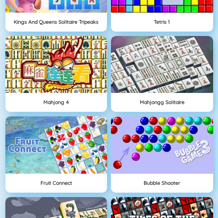
Kings And Queens Solitaire Tripeaks
Tetris 1
Mahjong 4
Mahjongg Solitaire
Fruit Connect
Bubble Shooter