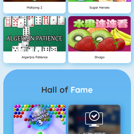
Mahjong 2
Sugar Heroes
Algerijns Patience
Shuigo
Hall of
Fame
ALLEEN VOOR PC