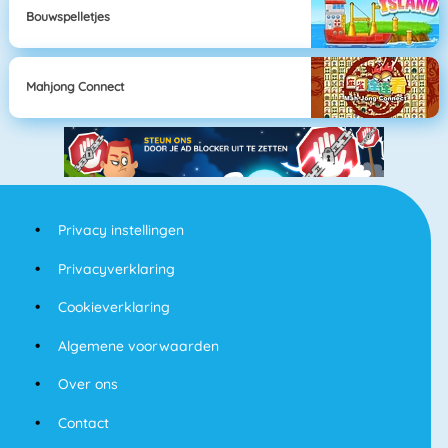
Bouwspelletjes
Mahjong Connect
Privacy instellingen
Privacyverklaring
Cookieverklaring
Algemene voorwaarden
Over ons
Contact