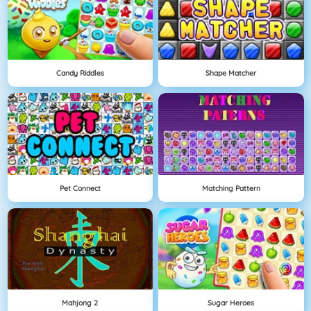
Candy Riddles
Shape Matcher
Pet Connect
Matching Pattern
Mahjong 2
Sugar Heroes