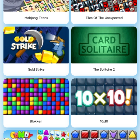
Mahjong Titans
Tiles Of The Unexpected
Gold Strike
The Solitaire 2
Blokken
10x10