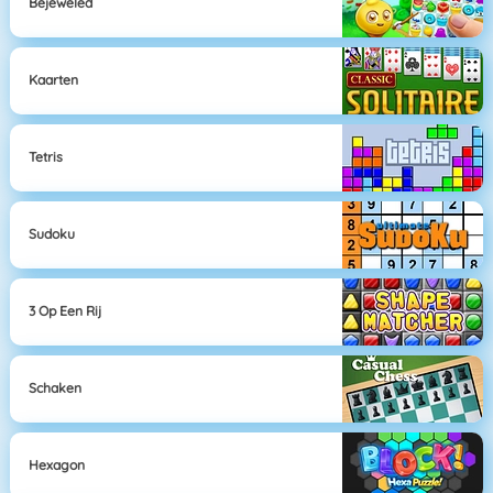
Bejeweled
Kaarten
Tetris
Sudoku
3 Op Een Rij
Schaken
Hexagon