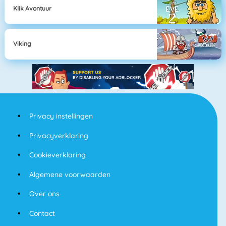
Klik Avontuur
Viking
Privacy instellingen
Privacyverklaring
Cookieverklaring
Algemene voorwaarden
Over ons
Contact