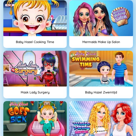
Baby Hazel Cooking Time
Mermaids Make Up Salon
Mask Lady Surgery
Baby Hazel Zwemtijd