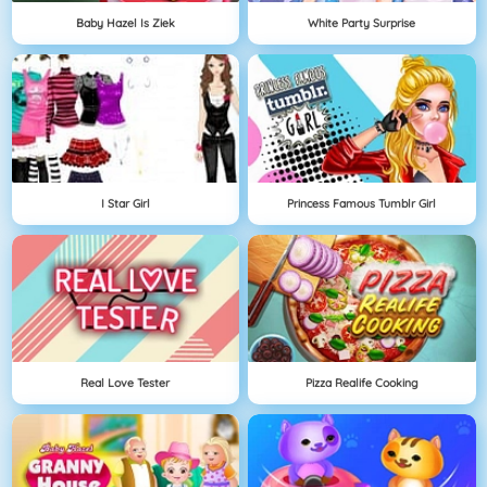
Baby Hazel Is Ziek
White Party Surprise
I Star Girl
Princess Famous Tumblr Girl
Real Love Tester
Pizza Realife Cooking