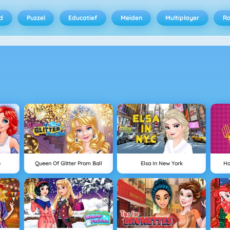
d
Puzzel
Educatief
Meiden
Multiplayer
R
e
Queen Of Glitter Prom Ball
Elsa In New York
Ha