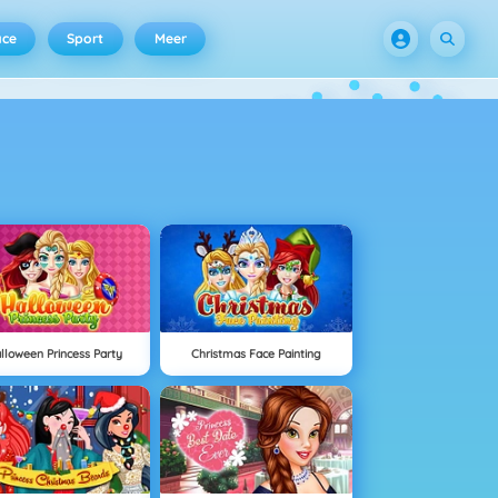
ace
Sport
Meer
lloween Princess Party
Christmas Face Painting