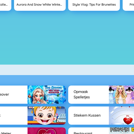
Autumn Ball At Princess College
Aurora And Snow White Winter Fashion
Style Vlog: Tips For Brunettes
Pr
Opmaak
eover
Spelletjes
k
Stiekem Kussen
 Meter
Restaurant