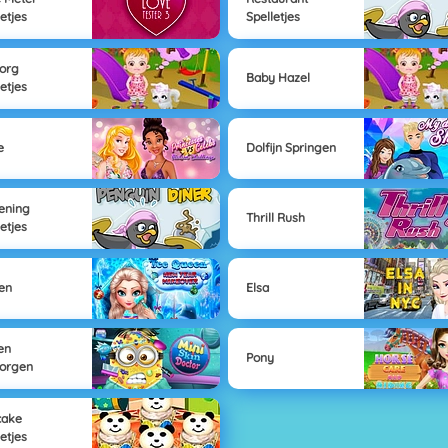
letjes
Spelletjes
org
Baby Hazel
letjes
e
Dolfijn Springen
ening
Thrill Rush
letjes
en
Elsa
en
Pony
orgen
cake
letjes