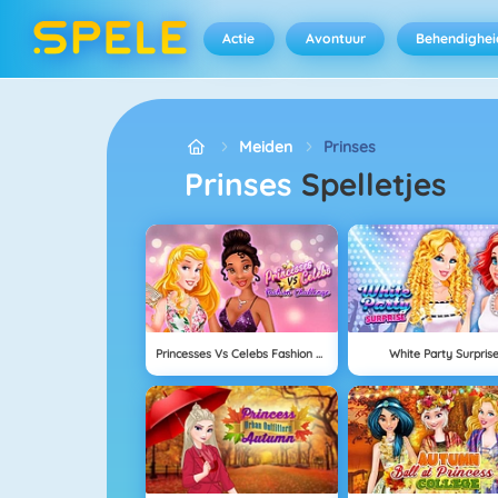
Actie
Avontuur
Behendighei
Meiden
Prinses
Prinses
Spelletjes
Princesses Vs Celebs Fashion Challenge
White Party Surpris