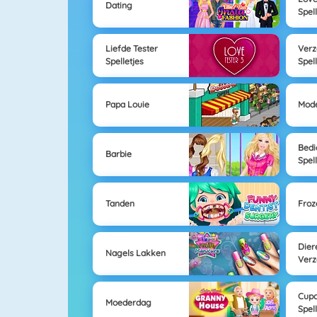
Dating
Spel
Liefde Tester
Verz
Spelletjes
Spel
Papa Louie
Mod
Bedi
Barbie
Spel
Tanden
Froz
Dier
Nagels Lakken
Verz
Cup
Moederdag
Spel