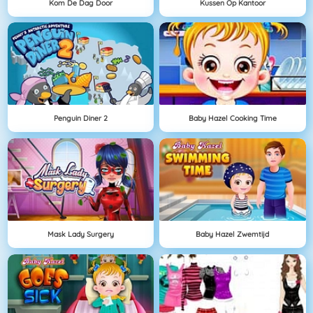
Kom De Dag Door
Kussen Op Kantoor
Penguin Diner 2
Baby Hazel Cooking Time
Mask Lady Surgery
Baby Hazel Zwemtijd