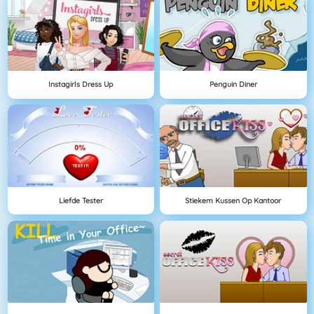
Instagirls Dress Up
Penguin Diner
Liefde Tester
Stiekem Kussen Op Kantoor