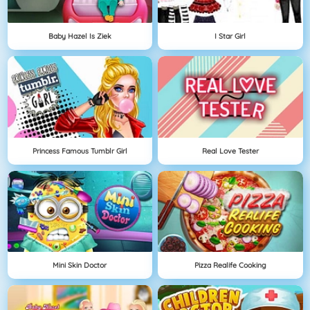
Baby Hazel Is Ziek
I Star Girl
Princess Famous Tumblr Girl
Real Love Tester
Mini Skin Doctor
Pizza Realife Cooking