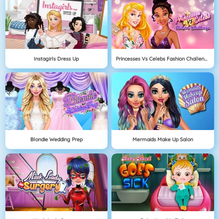
Instagirls Dress Up
Princesses Vs Celebs Fashion Challenge
Blondie Wedding Prep
Mermaids Make Up Salon