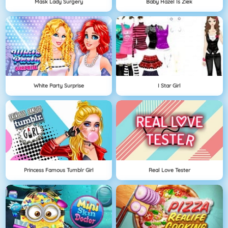
Mask Lady Surgery
Baby Hazel Is Ziek
White Party Surprise
I Star Girl
Princess Famous Tumblr Girl
Real Love Tester