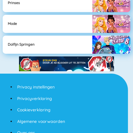
Prinses
Mode
Dolfijn Springen
Privacy instellingen
Privacyverklaring
Cookieverklaring
Algemene voorwaarden
Over ons