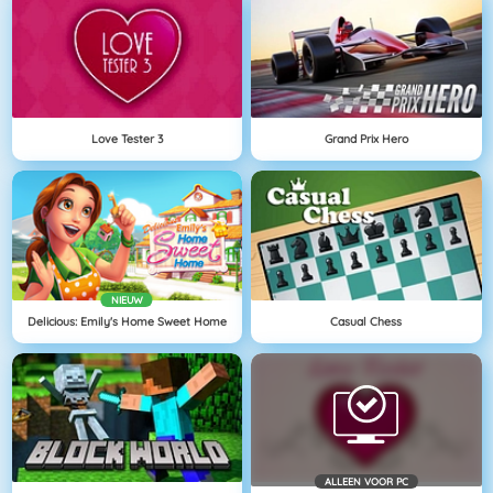
Love Tester 3
Grand Prix Hero
NIEUW
Delicious: Emily's Home Sweet Home
Casual Chess
ALLEEN VOOR PC