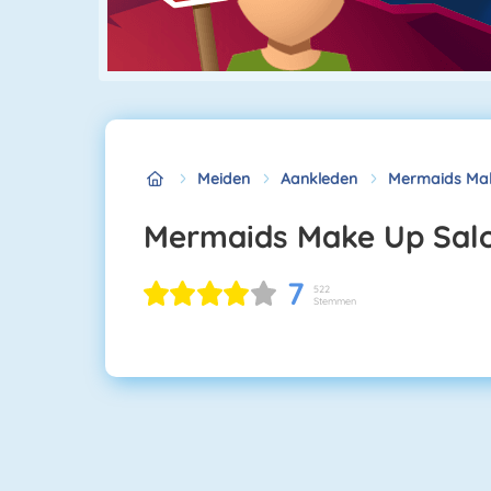
Meiden
Aankleden
Mermaids Mak
Mermaids Make Up Sal
7
522
Stemmen