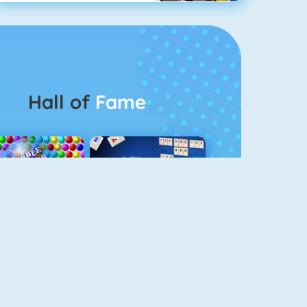
Hall of
Fame
Bubbel Game 3
Rummikub 1