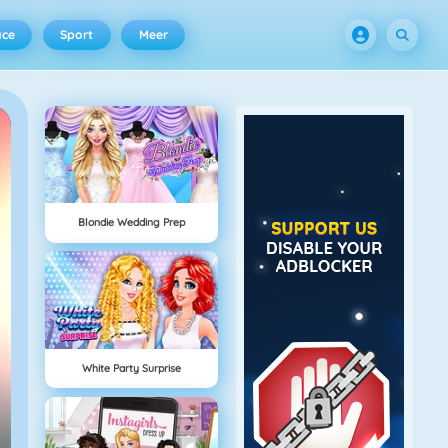
ace
Sport
Meer
Blondie Wedding Prep
White Party Surprise