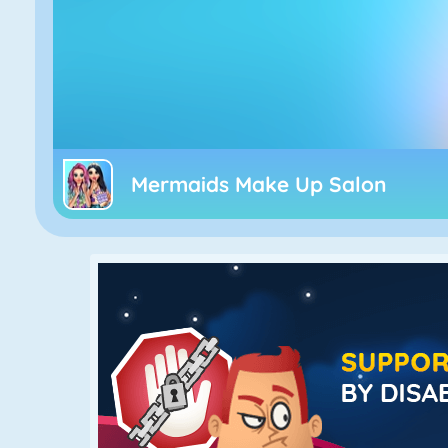
Mermaids Make Up Salon