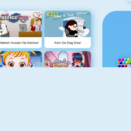
Stiekem Kussen Op Kantoor
Kom De Dag Door
Baby Hazel Cooking Time
Mask Lady Surgery
I Star Girl
Princess Famous Tumblr Girl