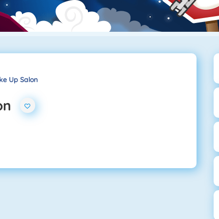
e Up Salon
on