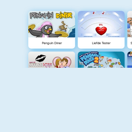
Penguin Diner
Liefde Tester
Kussen Op Kantoor
Penguin Diner 2
Baby Hazel Zwemtijd
Baby Hazel Is Ziek