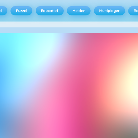
d
Puzzel
Educatief
Meiden
Multiplayer
R