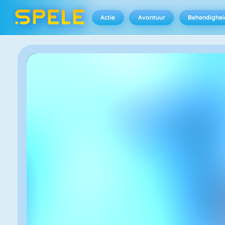
Actie
Avontuur
Behendighei