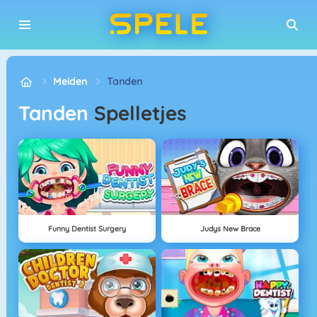
Meiden
Tanden
Tanden
Spelletjes
Funny Dentist Surgery
Judys New Brace