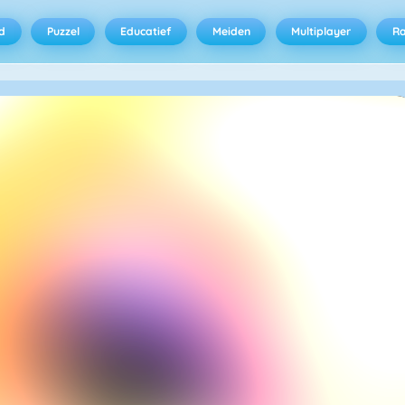
d
Puzzel
Educatief
Meiden
Multiplayer
R