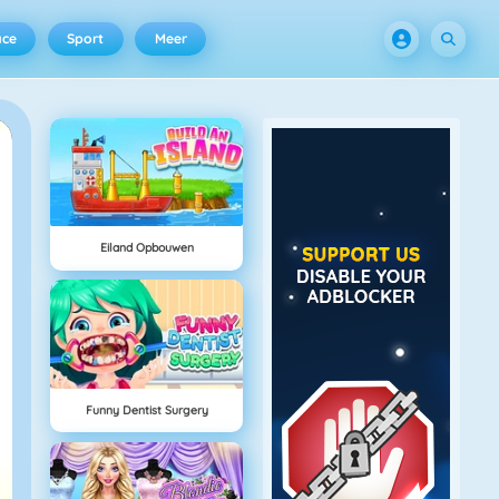
ace
Sport
Meer
Eiland Opbouwen
Funny Dentist Surgery