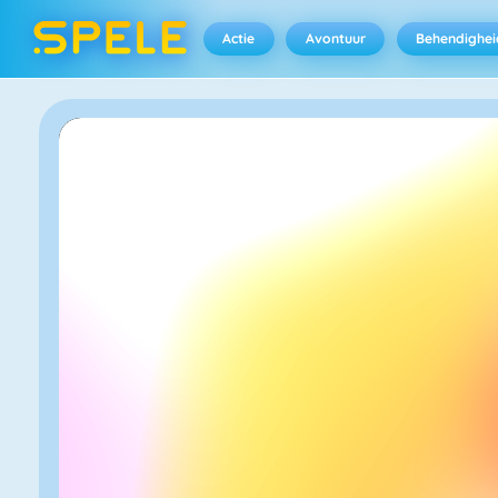
Actie
Avontuur
Behendighei