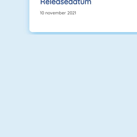
Releasedatum
10 november 2021
Instagirls Dress Up
Princesses Vs Celebs Fashion Challenge
Learn To Draw Glow Cartoon
My Room Decor