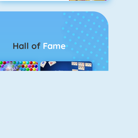
Hall of
Fame
Bubbel Game 3
Rummikub 1