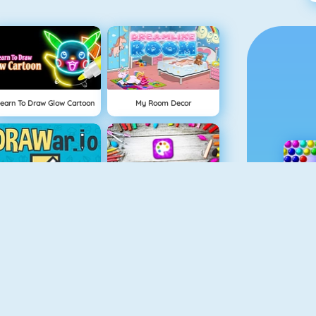
earn To Draw Glow Cartoon
My Room Decor
DRAWar.io
Fun Colors
Drawing For Kids
My Dog