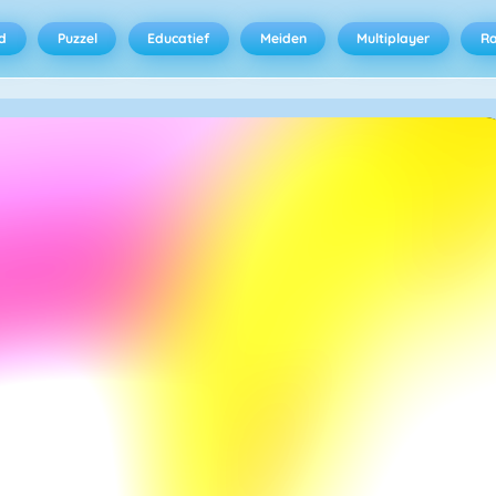
d
Puzzel
Educatief
Meiden
Multiplayer
R