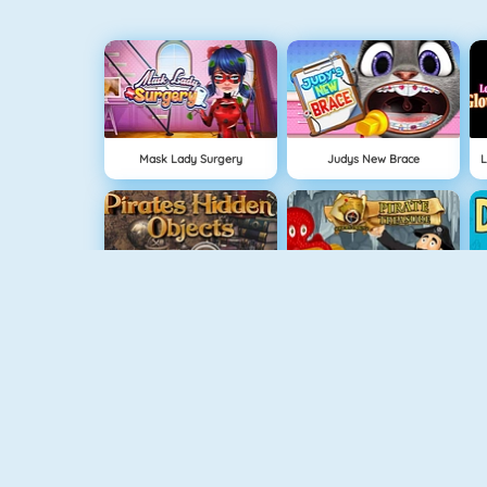
Mask Lady Surgery
Judys New Brace
L
Pirates Hidden Objects
Hidden Objects Pirate Treasure
Baby Hazel Dolphin Tour
Baby Hazel Leert Kleuren