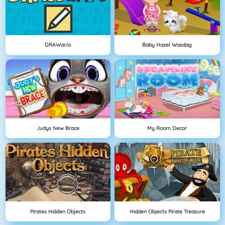
DRAWar.io
Baby Hazel Wasdag
Judys New Brace
My Room Decor
Pirates Hidden Objects
Hidden Objects Pirate Treasure