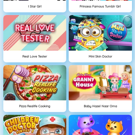
I Star Girl
Princess Famous Tumblr Girl
Real Love Tester
Mini Skin Doctor
Pizza Realife Cooking
Baby Hazel Naar Oma