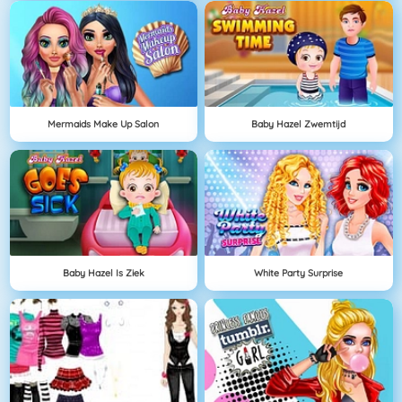
Mermaids Make Up Salon
Baby Hazel Zwemtijd
Baby Hazel Is Ziek
White Party Surprise