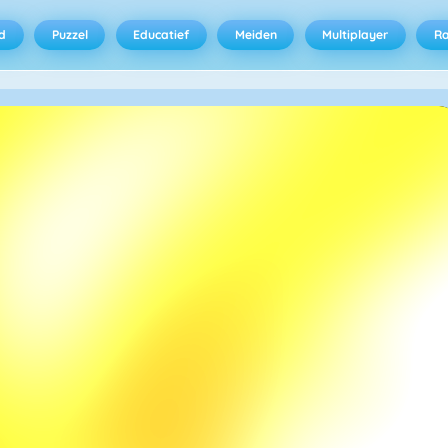
d
Puzzel
Educatief
Meiden
Multiplayer
R