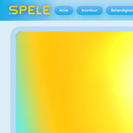
Actie
Avontuur
Behendighei