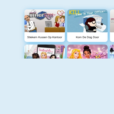
Stiekem Kussen Op Kantoor
Kom De Dag Door
Instagirls Dress Up
Princesses Vs Celebs Fashion Challenge
Mermaids Make Up Salon
Baby Hazel Zwemtijd