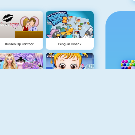
Kussen Op Kantoor
Penguin Diner 2
Blondie Wedding Prep
Baby Hazel Cooking Time
Baby Hazel Is Ziek
White Party Surprise