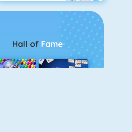
Hall of
Fame
Bubbel Game 3
Rummikub 1