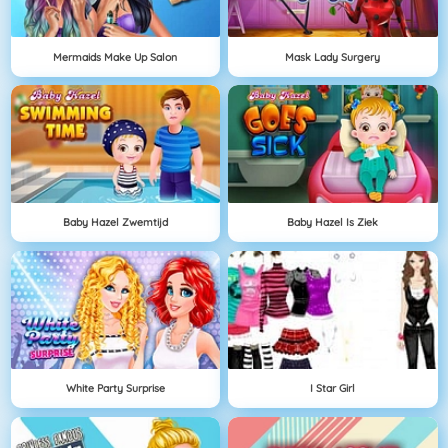
Mermaids Make Up Salon
Mask Lady Surgery
Baby Hazel Zwemtijd
Baby Hazel Is Ziek
White Party Surprise
I Star Girl