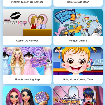
Stiekem Kussen Op Kantoor
Kom De Dag Door
Kussen Op Kantoor
Penguin Diner 2
Blondie Wedding Prep
Baby Hazel Cooking Time