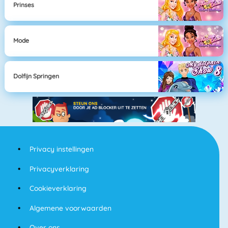
Prinses
Mode
Dolfijn Springen
Privacy instellingen
Privacyverklaring
Cookieverklaring
Algemene voorwaarden
Over ons