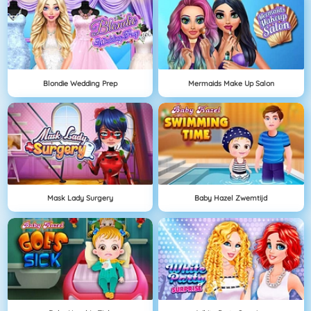
Blondie Wedding Prep
Mermaids Make Up Salon
Mask Lady Surgery
Baby Hazel Zwemtijd