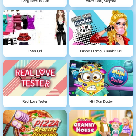
Baby Hazel Is Ziek
White Party Surprise
I Star Girl
Princess Famous Tumblr Girl
Real Love Tester
Mini Skin Doctor