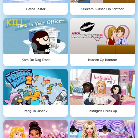
Liefde Tester
Stiekem Kussen Op Kantoor
Kom De Dag Door
Kussen Op Kantoor
Penguin Diner 2
Instagirls Dress Up