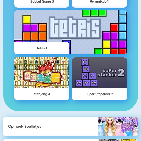
Bubbel Game 3
Rummikub 1
Tetris 1
Mahjong 4
Super Stapelaar 2
Opmaak Spelletjes