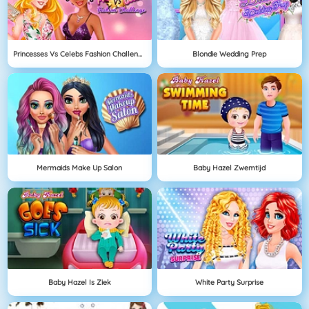
Princesses Vs Celebs Fashion Challenge
Blondie Wedding Prep
Mermaids Make Up Salon
Baby Hazel Zwemtijd
Baby Hazel Is Ziek
White Party Surprise