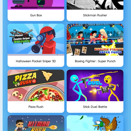
Gun Box
Stickman Rusher
Halloween Pocket Sniper 3D
Boxing Fighter : Super Punch
Pizza Rush
Stick Duel Battle