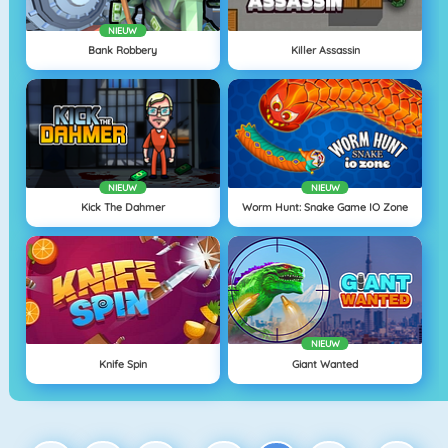
NIEUW
Bank Robbery
Killer Assassin
NIEUW
NIEUW
Kick The Dahmer
Worm Hunt: Snake Game IO Zone
NIEUW
Knife Spin
Giant Wanted