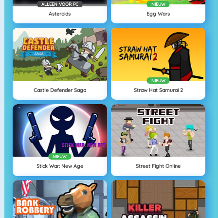
ALLEEN VOOR PC
NIEUW
Asteroids
Egg Wars
NIEUW
Castle Defender Saga
Straw Hat Samurai 2
NIEUW
Stick War: New Age
Street Fight Online