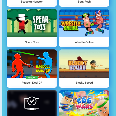
Bazooka Monster
Boat Rush
Spear Toss
Wrestle Online
NIEUW
Ragdoll Duel 2P
Blocky Squad