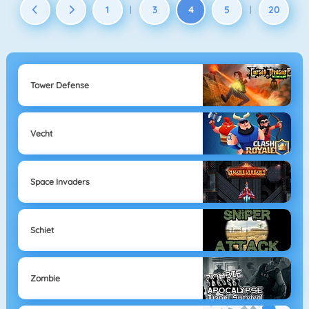
1
3
4
5
20
|
|
Tower Defense
Vecht
Space Invaders
Schiet
Zombie