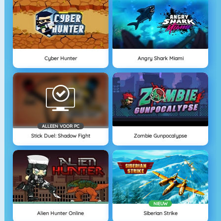
Cyber Hunter
Angry Shark Miami
ALLEEN VOOR PC
Stick Duel: Shadow Fight
Zombie Gunpocalypse
NIEUW
Alien Hunter Online
Siberian Strike