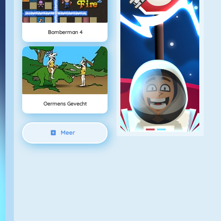
Bomberman 4
Oermens Gevecht
Meer