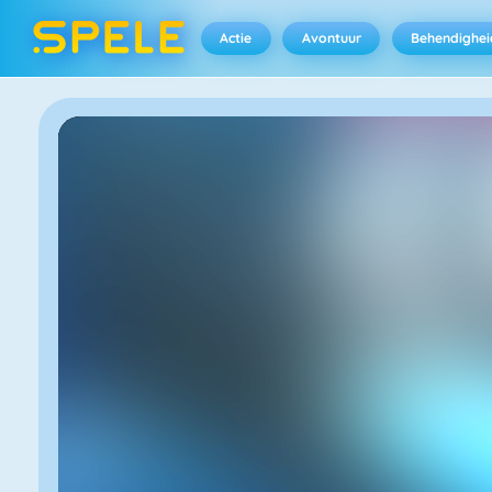
Actie
Avontuur
Behendighei