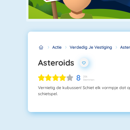
Actie
Verdedig Je Vestiging
Aste
Asteroids
8
206
Stemmen
Vernietig de kubussen! Schiet elk vormpje dat op
schietspel.