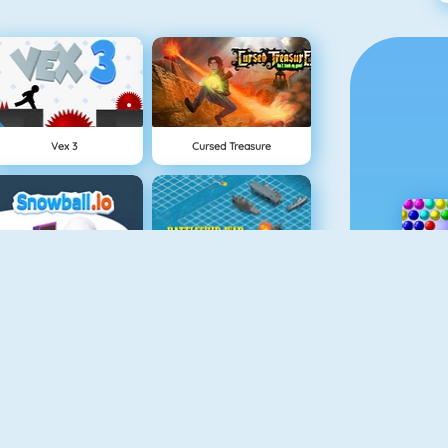
Vex 3
Cursed Treasure
Snowball.io
Battleship War Multiplayer
Tower Defense HD
Gun Blood