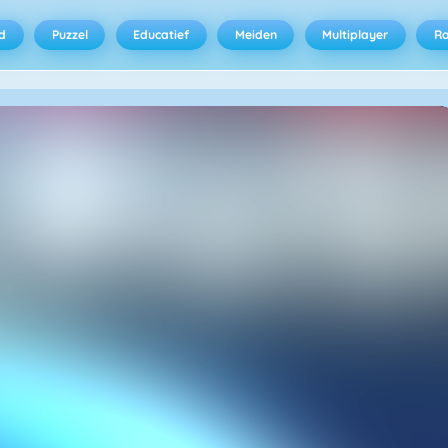
d
Puzzel
Educatief
Meiden
Multiplayer
R