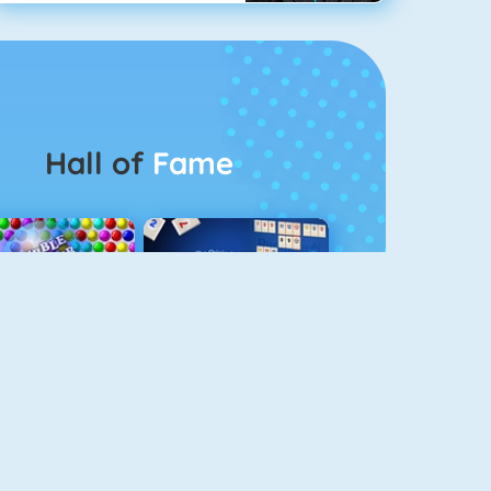
Hall of
Fame
Bubbel Game 3
Rummikub 1