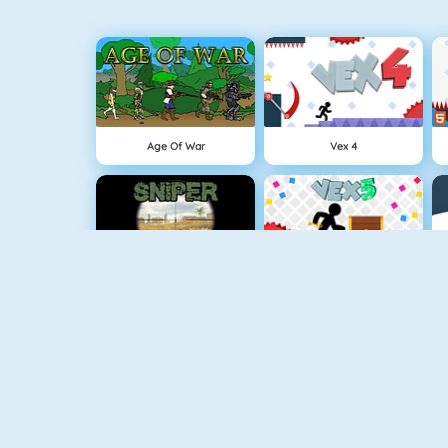
Age Of War
Vex 4
Sniper Attack
Vex 5
Superheroes 1010
Dynamons 2