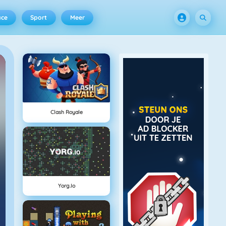
ace
Sport
Meer
Clash Royale
Yorg.io