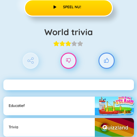
SPEEL NU!
World trivia
Educatief
Trivia