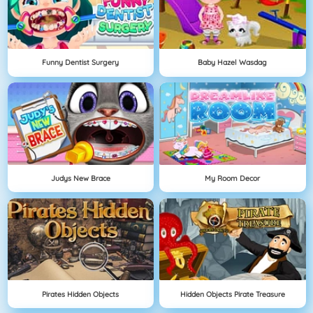
Funny Dentist Surgery
Baby Hazel Wasdag
Judys New Brace
My Room Decor
Pirates Hidden Objects
Hidden Objects Pirate Treasure