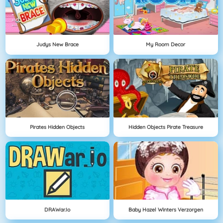
Judys New Brace
My Room Decor
Pirates Hidden Objects
Hidden Objects Pirate Treasure
DRAWar.io
Baby Hazel Winters Verzorgen