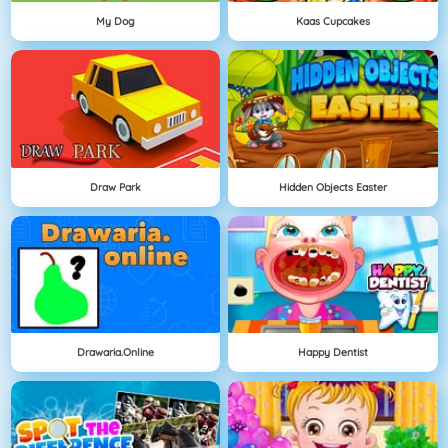
My Dog
Kaas Cupcakes
Draw Park
Hidden Objects Easter
Drawaria.online
Happy Dentist