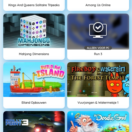
Kings And Queens Solitaire Tripeaks
Among Us Online
ALLEEN VOOR PC
Mahjong Dimensions
Run 3
Eiland Opbouwen
Vuurjongen & Watermeisje 1