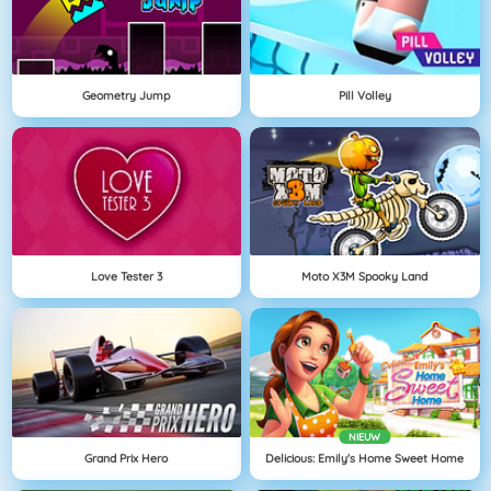
Geometry Jump
Pill Volley
Love Tester 3
Moto X3M Spooky Land
NIEUW
Grand Prix Hero
Delicious: Emily's Home Sweet Home