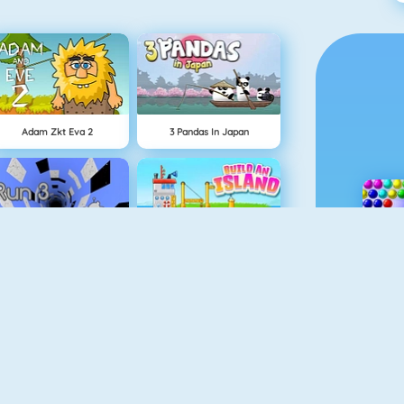
Adam Zkt Eva 2
3 Pandas In Japan
Run 3
Eiland Opbouwen
Doodle God
Vuurjongen & Watermeisje 3