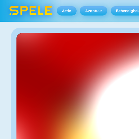
Actie
Avontuur
Behendighei