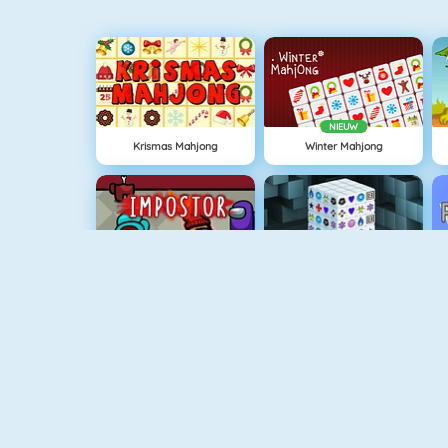
NIEUW
Krismas Mahjong
Winter Mahjong
Among Us Online
Mahjong Dimensions
NIEUW
Vuurjongen & Watermeisje 1
Rally Point