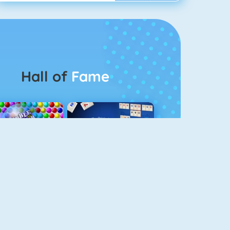
Hall of
Fame
Bubbel Game 3
Rummikub 1