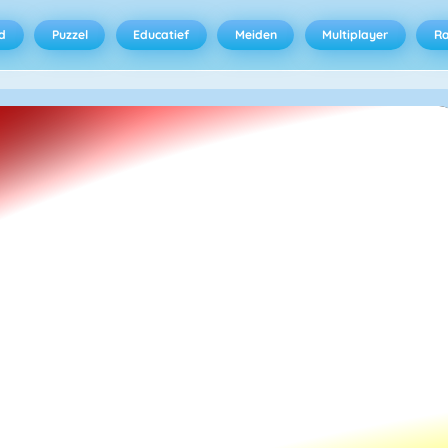
d
Puzzel
Educatief
Meiden
Multiplayer
R